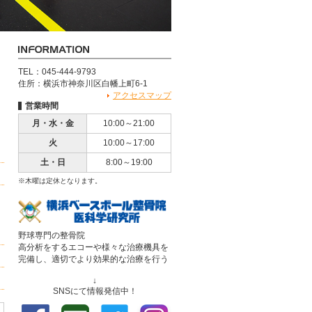
TEL：045-444-9793
住所：横浜市神奈川区白幡上町6-1
。
アクセスマップ
営業時間
月・水・金
10:00～21:00
火
10:00～17:00
土・日
8:00～19:00
※木曜は定休となります。
野球専門の整骨院
高分析をするエコーや様々な治療機具を
完備し、適切でより効果的な治療を行う
↓
SNSにて情報発信中！